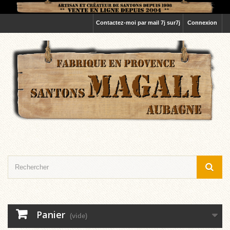
Contactez-moi par mail 7j sur7j
Connexion
Panier
(vide)