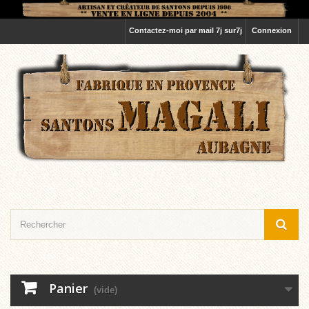
Contactez-moi par mail 7j sur7j
Connexion
Panier
(vide)