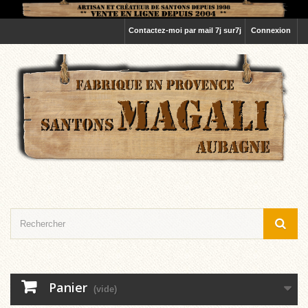
Contactez-moi par mail 7j sur7j
Connexion
Panier
(vide)