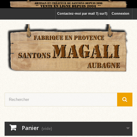
Contactez-moi par mail 7j sur7j
Connexion
Panier
(vide)