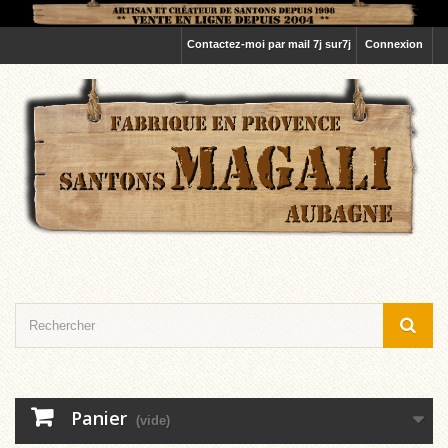
Contactez-moi par mail 7j sur7j
Connexion
Panier
(vide)