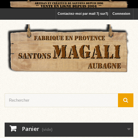
Contactez-moi par mail 7j sur7j
Connexion
Panier
(vide)