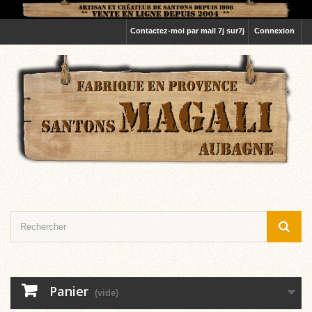
Contactez-moi par mail 7j sur7j
Connexion
Panier
(vide)