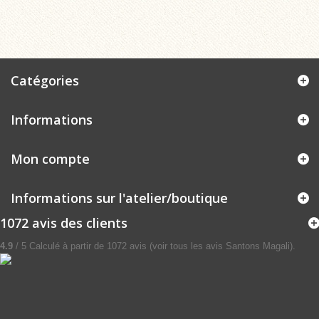
Catégories
Informations
Mon compte
Informations sur l'atelier/boutique
1072 avis des clients
4.9
/
5
Calculé à partir de
1072
avis (voir tous les avis
Santons Magali
)
.