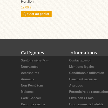
Portillon
12,00 €
Ajouter au panier
Catégories
Informations
Santons série 7cm
Contactez-moi
Nouveautés
Mentions légales
Accessoires
Conditions d'utilisation
Animaux
Paiement sécurisé
Non Peint 7cm
A propos
Maisons
Formulaire de retractation
Carte Cadeau
Livraison / Frais
Décor de crèche
Programme de Fidélité