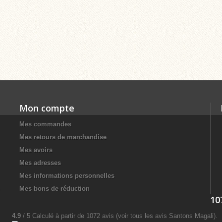
Mon compte
Mes commandes
Mes retours de marchandise
Mes avoirs
Mes adresses
Mes informations personnelles
Mes bons de réduction
10
4.9
/
5
Calculé à partir de
1072
avis (voir tous les avis
Santons Magali
)
.