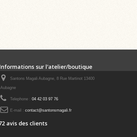
Informations sur l'atelier/boutique
Santons Magali Aubagne, 8 Rue Martinot 13400
Aubagne
Telephone :
04 42 03 97 76
E-mail :
contact@santonsmagali.fr
72 avis des clients