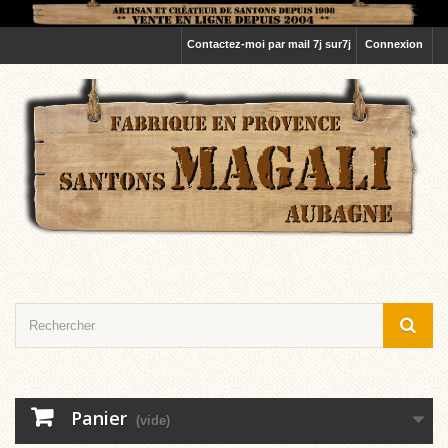
Contactez-moi par mail 7j sur7j
Connexion
Panier
(vide)