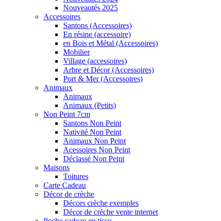
Nouveautés 2025
Accessoires
Santons (Accessoires)
En résine (accessoire)
en Bois et Métal (Accessoires)
Mobilier
Village (accessoires)
Arbre et Décor (Accessoires)
Port & Mer (Accessoires)
Animaux
Animaux
Animaux (Petits)
Non Peint 7cm
Santons Non Peint
Nativité Non Peint
Animaux Non Peint
Acessoires Non Peint
Déclassé Non Peint
Maisons
Toitures
Carte Cadeau
Décor de crèche
Décors crèche exemples
Décor de crèche vente internet
Poche cadeau en tissu