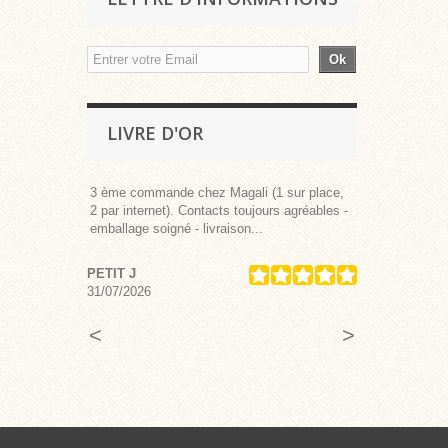
Ok
LIVRE D'OR
MME
3 ème commande chez Magali (1 sur place,
Santons comma
2 par internet). Contacts toujours agréables -
après. Un reçu 
emballage soigné - livraison...
immédiatement 
PETIT J
PASTORINO J
31/07/2026
29/07/2026
<
>