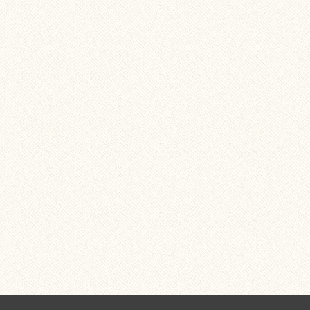
ndés et arrivés une semaine
expédition rapide et propre . santons de
cassé par le transport
qualité , je recommande
renvoyé un neuf en...
mata f
22/07/2026